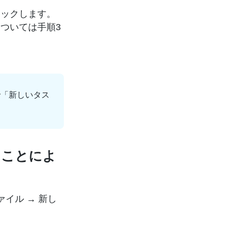
リックします。
ついては手順3
で「新しいタス
ることによ
イル → 新し