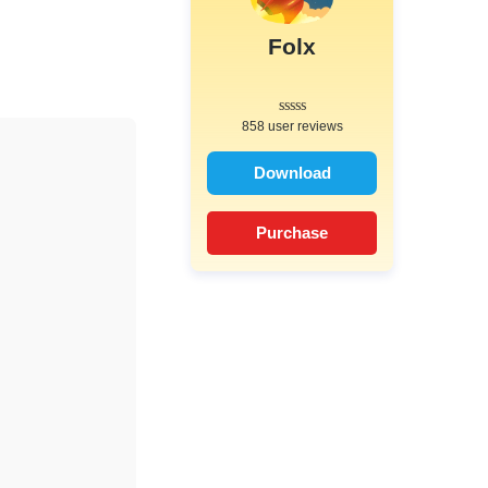
Folx
858 user reviews
Download
Purchase