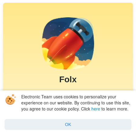
Folx
Requirements: macOS 10.13+ , 17.89MB size
Electronic Team uses cookies to personalize your
experience on our website. By continuing to use this site,
Version 5.27.13991 (5 Oct, 2022)
Release notes
you agree to our cookie policy. Click
here
to learn more.
OK
5.0
based on 858 user reviews