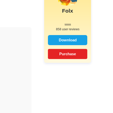
Folx
858 user reviews
Download
Purchase