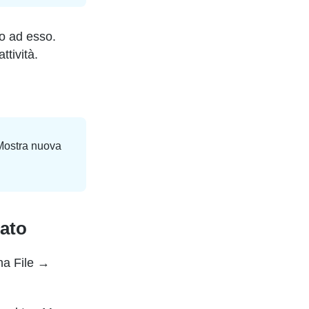
nto ad esso.
ttività.
“Mostra nuova
cato
ona File →