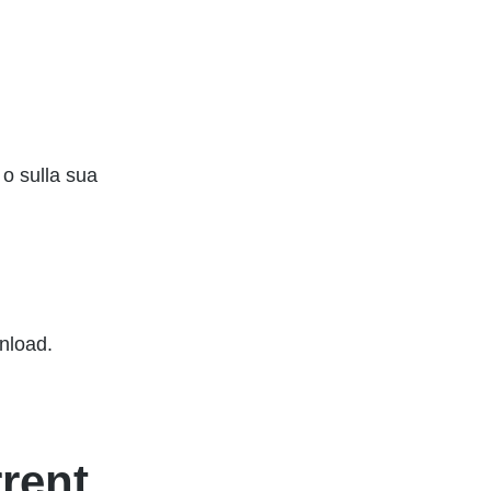
x o sulla sua
nload.
rrent