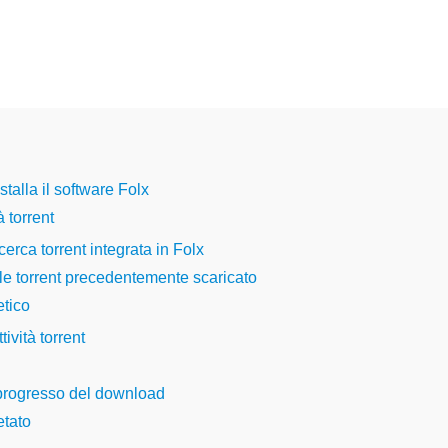
talla il software Folx
à torrent
icerca torrent integrata in Folx
le torrent precedentemente scaricato
etico
ività torrent
 progresso del download
tato